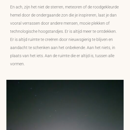
En ach, zijn het niet de sterren, meteoren of de roodgekleurde
hemel door de ondergaande zon die je inspireren, laat je dan
vooral verrassen door andere mensen, mooie plekken of
technologische hoogstandjes. Er is altijd meer te ontdekken.
Er is altijd ruimte te creëren door nieuwsgierig te blijven en
aandacht te schenken aan het onbekende. Aan het niets, in
plaats van het iets. Aan de ruimte die er altijd is, tussen alle
vormen.