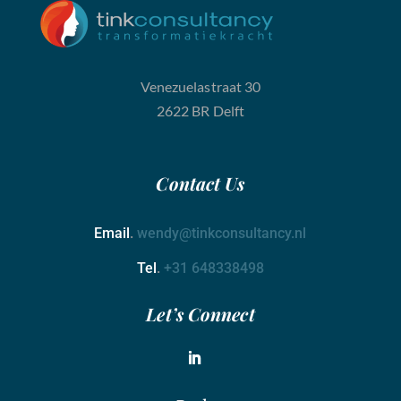
Venezuelastraat 30
2622 BR Delft
Contact
Us
Email
.
wendy@tinkconsultancy.nl
Tel
.
+31 648338498
Let’s Connect