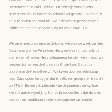
Voor mijn zomerserie over de kracht van spelen bezocht ik de
Sterrenwacht in Zuid-Limburg. Mijn nichtje was opeens
geïnteresseerd; ze had er op school over geleerd. En omdat ik
altijd te porren ben voor nieuwe inzichten en perspectieven,
leidde haar terloopse opmerking tot een nieuw uitje.
We vielen met onze neus in de boter. Het was de week van het
Noorderlicht en de Perseïden. Het weer was fantastisch, de
sterrenhemel helder. Het steelpannetje kenden we al, maar we
leerden dat het een deel is van de Grote Beer. En dat de
poolster in de Kleine Beer zit. We keken door een telescoop
naar Cassiopeia, en zagen dat er zelfs een groep sterren is die
op ET lijkt. Bij een schaalmodel van de planeten viel op hoe
klein de aarde eigenlijk is. En hoe bijzonder het is dat dit alles
bestaat, en ronddraait in een oneindige zee van ruimte.