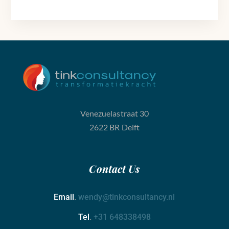
Venezuelastraat 30
2622 BR Delft
Contact
Us
Email
.
wendy@tinkconsultancy.nl
Tel
.
+31 648338498