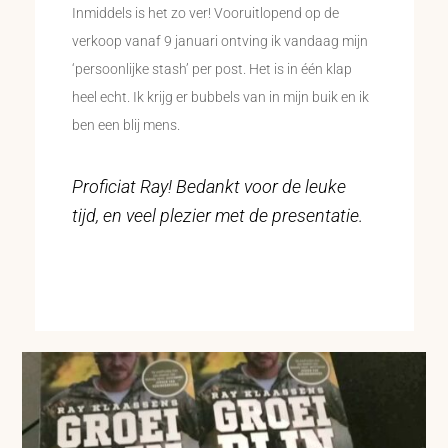
Inmiddels is het zo ver! Vooruitlopend op de
verkoop vanaf 9 januari ontving ik vandaag mijn
‘persoonlijke stash’ per post. Het is in één klap
heel echt. Ik krijg er bubbels van in mijn buik en ik
ben een blij mens.
Proficiat Ray! Bedankt voor de leuke
tijd, en veel plezier met de presentatie.