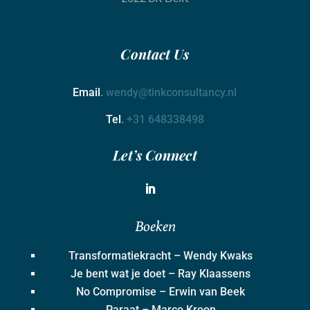
Contact
Us
Email
.
wendy@tinkconsultancy.nl
Tel
.
+31 648338498
Let’s Connect
Boeken
Transformatiekracht – Wendy Kwaks
Je bent wat je doet – Ray Klaassens
No Compromise – Erwin van Beek
Paraat – Marco Kroon