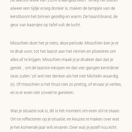
De laatste week van 2024 is aangebroken. Terwijl het buiten
alweer een tijdje vroeg donker is, maken de lampjes van de
kerstboom het binnen gezellig en warm. De haard brand, de
geur van kaarsjes op tafel vult de lucht.
Misschien doet het je niets, deze periode. Misschien ben je er
te druk voor; tot het laatst aan het rennen en ploeteren om
alles af te krijgen. Misschien maak je je drukker dan dat je
geniet… om de laatste inkopen en dat vier-gangen kerstdiner
(wat zullen ‘ze’ wel niet denken als het niet Michelin-waardig
is). Of misschien is het thuis niet zo prettig, of ervaar je verlies,
en is er even niet zoveel te genieten.
Wat je situatie ook is, dit is hét moment om even stil te staan.
Om te reflecteren op je situatie, en keuzes te maken over wat
je het komende jaar wilt ervaren. Over wat je jezelf nou echt