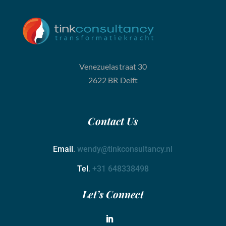
Venezuelastraat 30
2622 BR Delft
Contact
Us
Email
.
wendy@tinkconsultancy.nl
Tel
.
+31 648338498
Let’s Connect