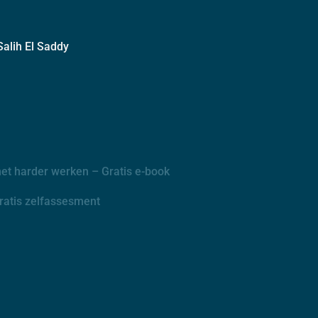
alih El Saddy
t harder werken – Gratis e-book
Gratis zelfassesment