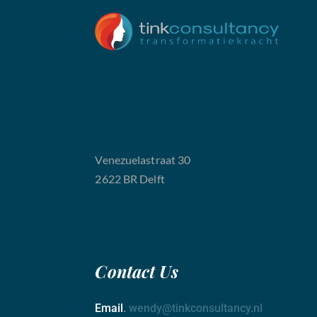
Venezuelastraat 30
2622 BR Delft
Contact
Us
Email
.
wendy@tinkconsultancy.nl