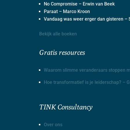
No Compromise – Erwin van Beek
Paraat – Marco Kroon
Vandaag was weer erger dan gisteren – S
Bekijk alle boeken
Gratis resources
Waarom slimme veranderaars stoppen me
Hoe transformatief is je leiderschap? – 
TINK Consultancy
Over ons