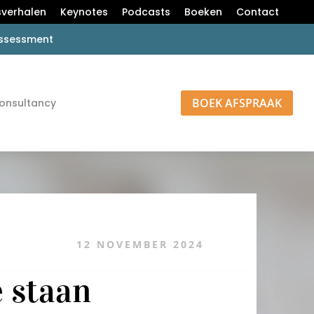
verhalen
Keynotes
Podcasts
Boeken
Contact
 assessment
BOEK AFSPRAAK
onsultancy
12 NOVEMBER 2024
e staan