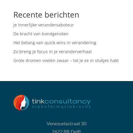
Recente berichten
Je innerlijke verandersaboteur
De kracht van bondgenoten
Het belang van quick wins in verandering
Zo breng je focus in je veranderverhaal
Grote dromen voelen zwaar – tot je ze in stukjes hakt
Venezuelastraat 30
2622 BR Delft