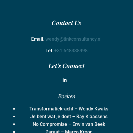
Contact
Us
Email
.
wendy@tinkconsultancy.nl
Tel
.
+31 648338498
Let’s Connect
Boeken
Transformatiekracht – Wendy Kwaks
Je bent wat je doet – Ray Klaassens
No Compromise – Erwin van Beek
Paraat – Marco Kroon