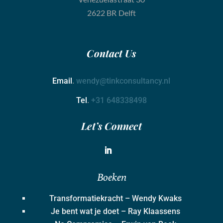
2622 BR Delft
Contact
Us
Email
.
wendy@tinkconsultancy.nl
Tel
.
+31 648338498
Let’s Connect
Boeken
Transformatiekracht – Wendy Kwaks
Je bent wat je doet – Ray Klaassens