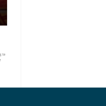
g te
e