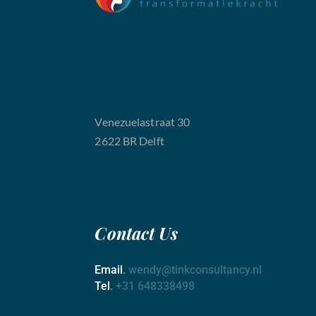
Venezuelastraat 30
2622 BR Delft
Contact
Us
Email
.
wendy@tinkconsultancy.nl
Tel
.
+31 648338498