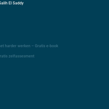
alih El Saddy
t harder werken – Gratis e-book
Gratis zelfassesment