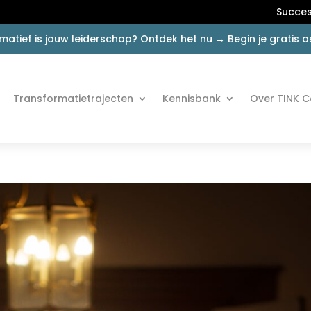
Succes
matief is jouw leiderschap? Ontdek het nu → Begin je gratis
Transformatietrajecten
Kennisbank
Over TINK C