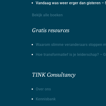
Vandaag was weer erger dan gisteren – S
Bekijk alle boeken
Gratis resources
Waarom slimme veranderaars stoppen me
Hoe transformatief is je leiderschap? – 
TINK Consultancy
Over ons
Kennisbank