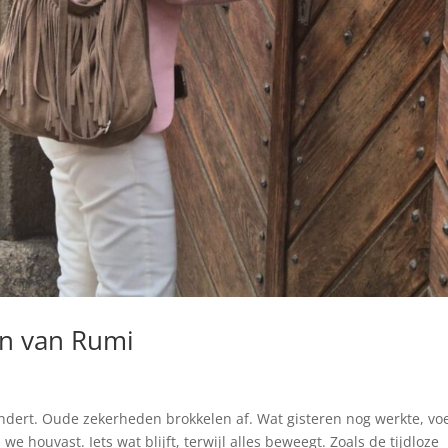
en van Rumi
andert. Oude zekerheden brokkelen af. Wat gisteren nog werkte, voe
e houvast. Iets wat blijft, terwijl alles beweegt. Zoals de tijdloze