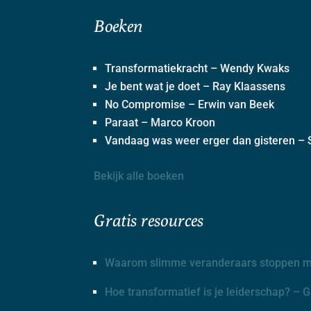
Boeken
Transformatiekracht – Wendy Kwaks
Je bent wat je doet – Ray Klaassens
No Compromise – Erwin van Beek
Paraat – Marco Kroon
Vandaag was weer erger dan gisteren – S
Bekijk alle boeken
Gratis resources
Waarom slimme veranderaars stoppen me
Hoe transformatief is je leiderschap? – 