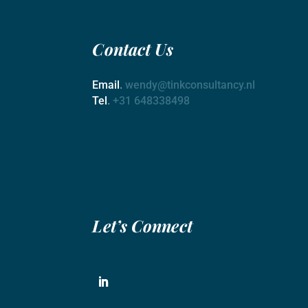
Contact
Us
Email
.
wendy@tinkconsultancy.nl
Tel
.
+31 648338498
Let’s Connect