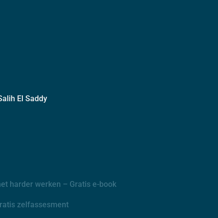
alih El Saddy
t harder werken – Gratis e-book
Gratis zelfassesment