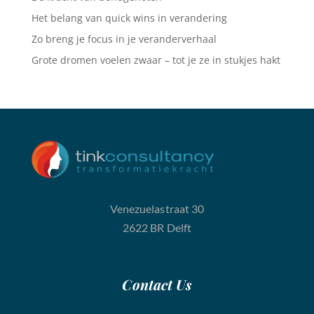
Het belang van quick wins in verandering
Zo breng je focus in je veranderverhaal
Grote dromen voelen zwaar – tot je ze in stukjes hakt
Venezuelastraat 30
2622 BR Delft
Contact
Us