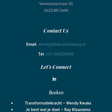
Venezuelastraat 30
2622 BR Delft
Contact
Us
Email
.
wendy@tinkconsultancy.nl
Tel
.
+31 648338498
Let’s Connect
Boeken
Transformatiekracht – Wendy Kwaks
Je bent wat je doet – Ray Klaassens