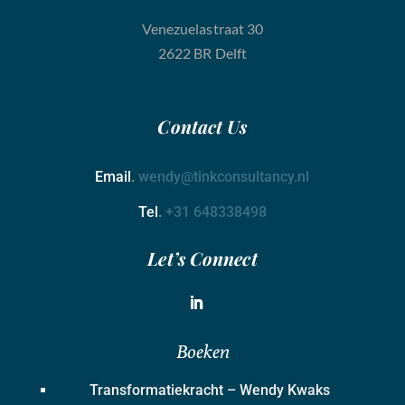
Venezuelastraat 30
2622 BR Delft
Contact
Us
Email
.
wendy@tinkconsultancy.nl
Tel
.
+31 648338498
Let’s Connect
Boeken
Transformatiekracht – Wendy Kwaks