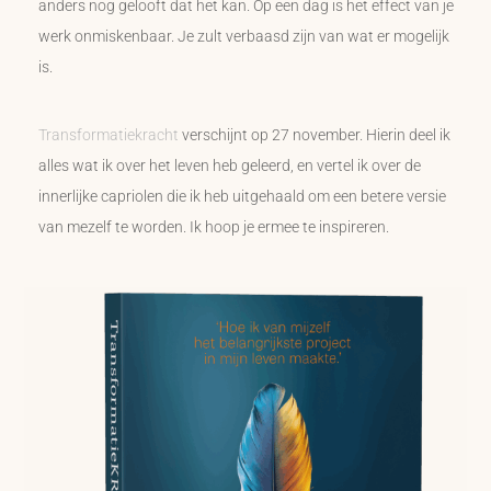
anders nog gelooft dat het kan. Op een dag is het effect van je
werk onmiskenbaar. Je zult verbaasd zijn van wat er mogelijk
is.
Transformatiekracht
verschijnt op 27 november. Hierin deel ik
alles wat ik over het leven heb geleerd, en vertel ik over de
innerlijke capriolen die ik heb uitgehaald om een betere versie
van mezelf te worden. Ik hoop je ermee te inspireren.